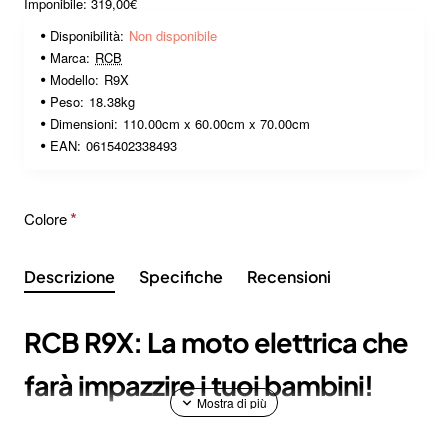
Imponibile: 319,00€
Disponibilità:
Non disponibile
Marca:
RCB
Modello:
R9X
Peso:
18.38kg
Dimensioni:
110.00cm x 60.00cm x 70.00cm
EAN:
0615402338493
Colore
Descrizione
Specifiche
Recensioni
RCB R9X: La moto elettrica che
farà impazzire i tuoi bambini! ️
Regala al tuo bambino l'emozione di una vera moto! L'RCB