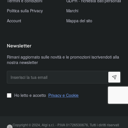
Termini e condizioni
GDPR - richiesta dati personali
Politica sulla Privacy
Marchi
Account
Mappa del sito
Newsletter
Rimani aggiornato sulle novità e le promozioni iscrivendoti alla
nostra newsletter
Inserisci
la
tua
email
Ho letto e accetto
Privacy e Cookie
Copyright © 2024, Algi s.r.l. - P.IVA 01726530676, Tutti i diritti riservati