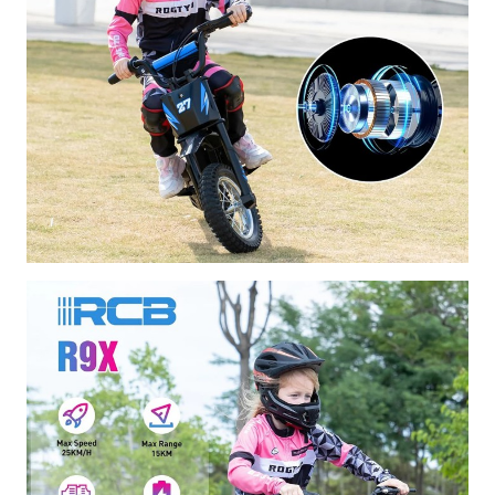
brucianti e una velocità massima di 25 km/h (in base
alla modalità selezionata).
Tre modalità di velocità:
Per adattare l'esperienza di
guida all'età e all'abilità del bambino.
Ruote da 12 pollici:
Offrono una guida stabile e
confortevole su diversi terreni.
Batteria a lunga durata:
Per ore di divertimento senza
interruzioni.
Freni a tamburo:
Assicurano una frenata sicura ed
efficace.
Design robusto e resistente:
Realizzata con materiali
di alta qualità per resistere alle avventure più
impegnative.
Perché scegliere l'RCB R9X?
Stimola l'immaginazione:
Trasforma ogni giro in una
vera avventura.