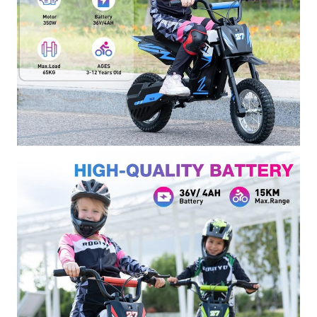
Sviluppa le capacità motorie:
Migliora l'equilibrio e la
coordinazione.
Divertimento assicurato:
Regala ore di gioia e risate.
Sicurezza garantita:
Progettata per offrire il massimo
della sicurezza grazie ai materiali di alta qualità e ai
sistemi di frenatura efficaci.
Ideale per:
Bambini dai 3 ai 12 anni:
Adatta a diverse fasce d'età
grazie alle tre modalità di velocità.
Gioco all'aperto:
Perfetta per esplorare parchi, giardini
e spazi aperti.
Regalo indimenticabile:
Sorprendi il tuo bambino con
un regalo unico e originale.
RCB:
Un marchio sinonimo di qualità e sicurezza per i
giocattoli elettrici per bambini.