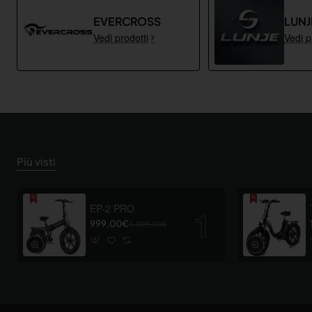
EVERCROSS
LUNJ
Vedi prodotti
Vedi p
Più visti
EP-2 PRO
999,00€
1.099,00€