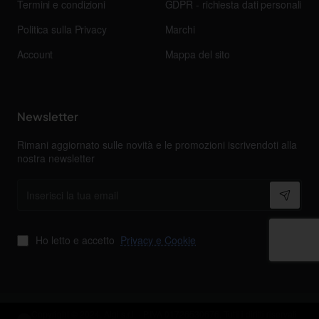
Termini e condizioni
GDPR - richiesta dati personali
Politica sulla Privacy
Marchi
Account
Mappa del sito
Newsletter
Rimani aggiornato sulle novità e le promozioni iscrivendoti alla
nostra newsletter
Inserisci
la
tua
email
Ho letto e accetto
Privacy e Cookie
Copyright © 2024, Algi s.r.l. - P.IVA 01726530676, Tutti i diritti riservati