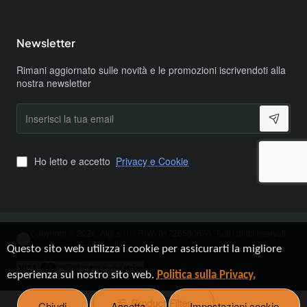
Newsletter
Rimani aggiornato sulle novità e le promozioni iscrivendoti alla
nostra newsletter
Inserisci
la
tua
email
Ho letto e accetto
Privacy e Cookie
Copyright © 2024, Algi s.r.l. - P.IVA 01726530676, Tutti i diritti riservati
- webmaster:
mathsolutions
Questo sito web utilizza i cookie per assicurarti la migliore
esperienza sul nostro sito web.
Politica sulla Privacy.
Product Filter
Chiudi
Accetta
Impostazioni cookie