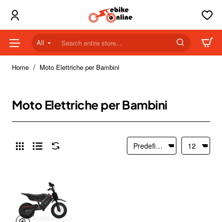
All
Search
entire
home
store...
Home
Moto Elettriche per Bambini
Moto Elettriche per Bambini