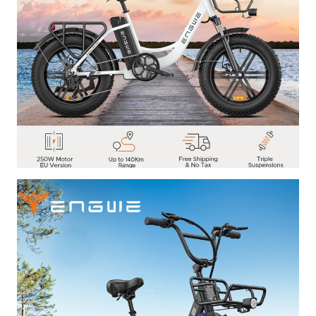
un'accelerazione fluida e potente, anche in salita.
Batteria ad alta capacità:
Permette di affrontare
lunghe percorrenze senza preoccupazioni.
Telaio in alluminio robusto:
Assicura una guida
stabile e duratura.
Pneumatici fat da 20x4.0":
Offrono un'aderenza
eccezionale su qualsiasi superficie, assorbendo gli urti
e garantendo una guida confortevole.
Freni a disco idraulici:
Garantiscono una frenata
potente e modulabile in ogni condizione.
Display LCD multifunzione:
Fornisce tutte le
informazioni necessarie durante la guida, come
velocità, autonomia residua e livello di assistenza.
Cambio Shimano a 7 velocità:
Permette di adattare la
pedalata a qualsiasi tipo di terreno.
Vantaggi: