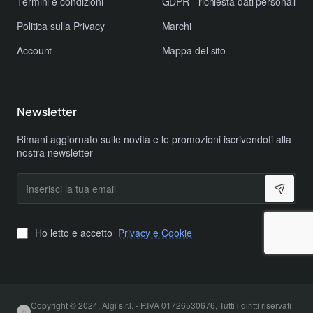
Termini e condizioni
GDPR - richiesta dati personali
Politica sulla Privacy
Marchi
Account
Mappa del sito
Newsletter
Rimani aggiornato sulle novità e le promozioni iscrivendoti alla
nostra newsletter
Inserisci
la
tua
email
Ho letto e accetto
Privacy e Cookie
Copyright © 2024, Algi s.r.l. - P.IVA 01726530676, Tutti i diritti riservati