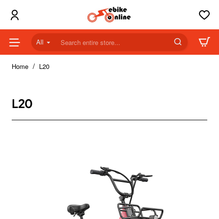
All
Search
entire
home
store...
Home
L20
L20