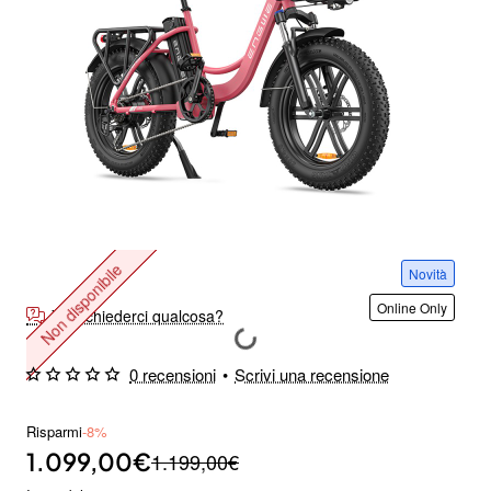
Non disponibile
Novità
Online Only
Vuoi chiederci qualcosa?
0 recensioni
•
Scrivi una recensione
Risparmi
-8%
1.099,00€
1.199,00€