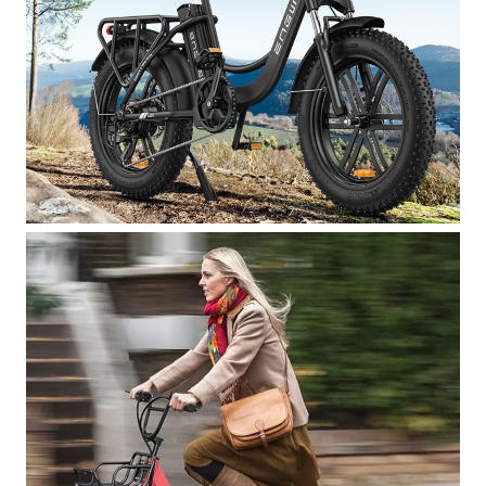
Versatilità:
Perfetta sia per la città che per le
escursioni fuori porta.
Potenza:
Il potente motore ti permette di affrontare
qualsiasi salita con facilità.
Comfort:
Le sospensioni e i pneumatici fat
garantiscono una guida confortevole su qualsiasi
terreno.
Robustezza:
Costruita con materiali di alta qualità per
garantire una lunga durata.
Autonomia:
La batteria ad alta capacità ti permette di
affrontare lunghe percorrenze.
Ideale per:
Avventurieri:
Esplora nuovi sentieri e terreni
accidentati.
Amanti dell'off-road:
Affronta qualsiasi tipo di terreno
con facilità.