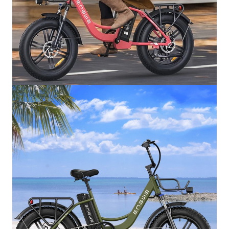
Chi cerca un'e-bike potente e versatile:
L'ENGWE
L20 è la scelta perfetta.
ENGWE:
Un marchio sinonimo di qualità e innovazione nel
settore delle e-bike.
Scopri la libertà di muoverti con ENGWE L20!