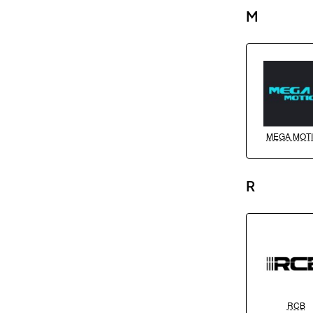
M
MEGA MOT
R
RCB