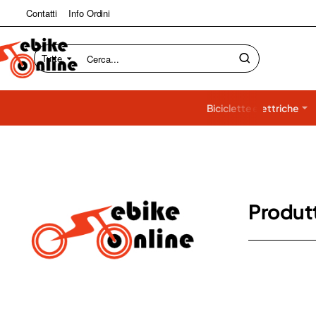
Contatti
Info Ordini
Tutte
Cerca...
Biciclette elettriche
Produtt