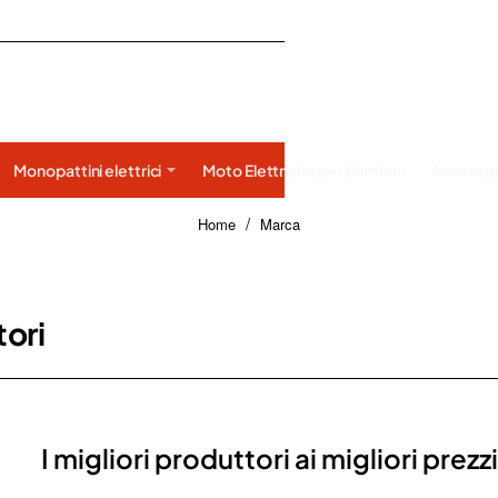
Monopattini elettrici
Moto Elettriche per Bambini
Accessor
home
Home
Marca
ori
I migliori produttori ai migliori prezzi