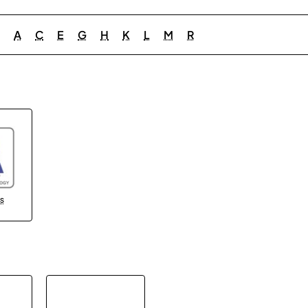
A
C
E
G
H
K
L
M
R
es