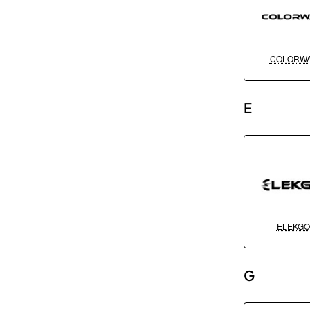
COLORW
E
ELEKGO
G