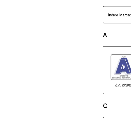
Indice Marca:
A
Algi ebik
C