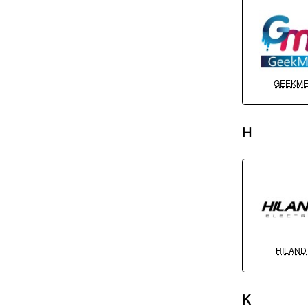
GEEKM
H
HILAND
K