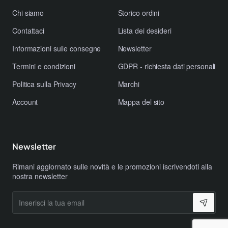
Personalizzazione:
Adatta il monopattino alle tue
Chi siamo
Storico ordini
esigenze grazie all'app dedicata.
Connettività:
Resta sempre connesso e monitora le
Contattaci
Lista dei desideri
tue prestazioni.
Informazioni sulle consegne
Newsletter
Sicurezza:
Il sistema frenante a disco e i pneumatici
solidi garantiscono una guida sicura.
Termini e condizioni
GDPR - richiesta dati personali
Comfort:
Il design ergonomico e le sospensioni
Politica sulla Privacy
Marchi
anteriori assicurano una guida confortevole.
Account
Mappa del sito
Sostenibilità:
Riduci l'impatto ambientale scegliendo
un mezzo di trasporto elettrico.
Ideale per:
Newsletter
Pendolari urbani:
Perfetto per gli spostamenti casa-
Rimani aggiornato sulle novità e le promozioni iscrivendoti alla
nostra newsletter
lavoro, evitando il traffico e i parcheggi.
Tutte le persone che cercano un mezzo di trasporto
Inserisci
alternativo:
Perfetto per fare commissioni,
la
tua
passeggiare o semplicemente divertirsi.
email