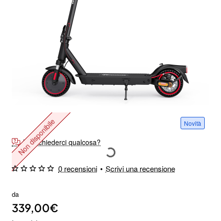
Non disponibile
Novità
Vuoi chiederci qualcosa?
0 recensioni
•
Scrivi una recensione
da
339,00€