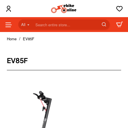
All
Search
entire
home
store...
Home
EV85F
EV85F