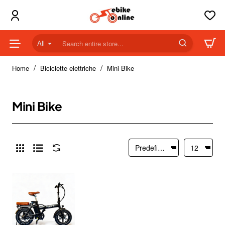
All
Search
entire
home
store...
Home
Biciclette elettriche
Mini Bike
Mini Bike