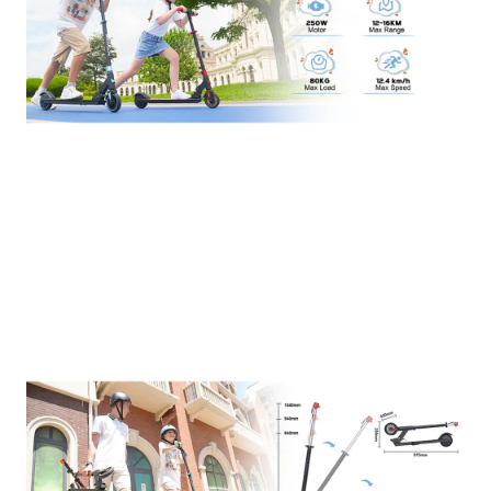
una frenata efficace, luci LED anteriori e posteriori per
una maggiore visibilità, velocità massima limitata per
garantire la sicurezza dei bambini.
Resistenza:
Realizzato con materiali di alta qualità per
resistere all'usura e agli urti.
Facilità d'uso:
Manubrio regolabile per adattarsi a
bambini di diverse età, peso leggero per un trasporto
facile.
Divertimento:
Motore potente per affrontare piccole
pendenze e raggiungere velocità moderate, ruote
adatte a diversi tipi di terreno.
Ideale per:
Bambini dai 6 ai 16 anni:
Perfetto per accompagnare i
bambini nella crescita e incoraggiarli a fare attività
fisica.
Uscite in famiglia:
Un modo divertente per passare