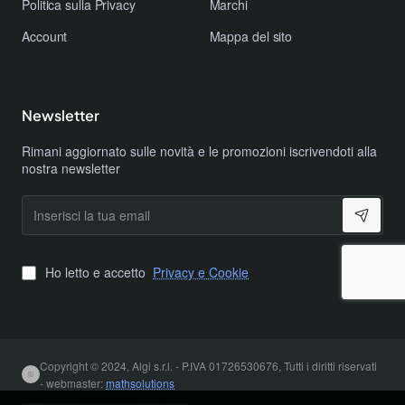
Politica sulla Privacy
Marchi
Account
Mappa del sito
Newsletter
Rimani aggiornato sulle novità e le promozioni iscrivendoti alla
nostra newsletter
Inserisci
la
tua
email
Ho letto e accetto
Privacy e Cookie
Copyright © 2024, Algi s.r.l. - P.IVA 01726530676, Tutti i diritti riservati
- webmaster:
mathsolutions