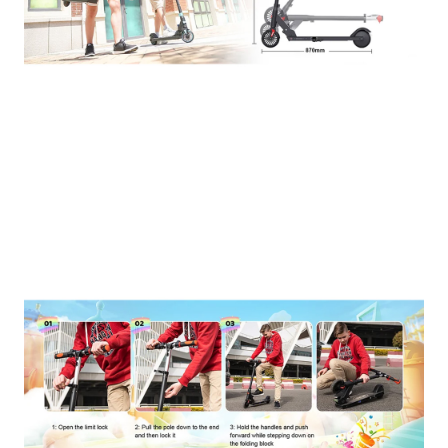
del tempo insieme e esplorare nuovi posti.
Regali:
Un regalo originale e sicuro per qualsiasi
occasione.
RCB:
Un marchio sinonimo di qualità e sicurezza per i
prodotti per bambini.
Regala ai tuoi figli l'emozione di guidare un monopattino
elettrico con l'RCB R15!