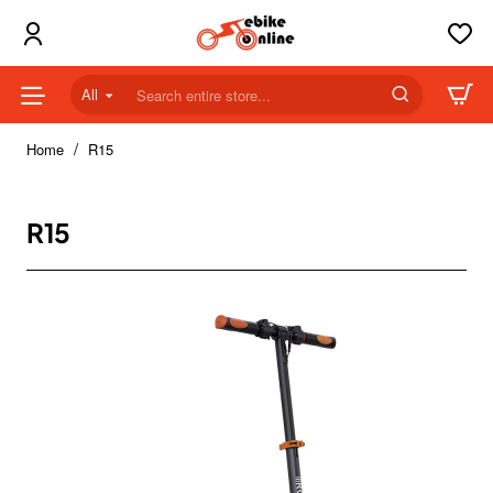
All
Search
entire
home
store...
Home
R15
R15