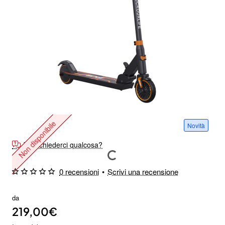
Non disponibile
Novità
Vuoi chiederci qualcosa?
0 recensioni
•
Scrivi una recensione
da
219,00€