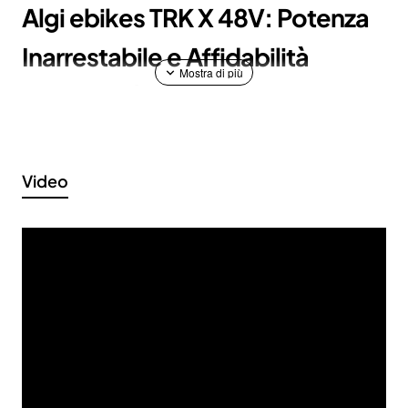
Algi ebikes TRK X 48V: Potenza
Inarrestabile e Affidabilità
Garantita | La Fat Bike Elettrica
per Ogni Sfida
Video
La
Algi ebikes TRK x 48V
è la Fat Bike elettrica che ti offre
una potenza inarrestabile e un'affidabilità senza
compromessi. Progettata per chi esige il massimo dalle
proprie avventure, questa e-bike è equipaggiata con un
motore 48V potente e una batteria a lunga durata, garantendo
prestazioni elevate in ogni situazione.
Potenza e Prestazioni Senza Limiti: