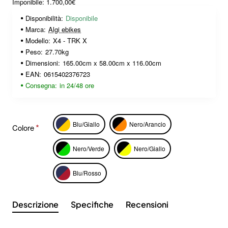
Imponibile: 1.700,00€
Disponibilità:
Disponibile
Marca:
Algi ebikes
Modello:
X4 - TRK X
Peso:
27.70kg
Dimensioni:
165.00cm x 58.00cm x 116.00cm
EAN:
0615402376723
Consegna:
in 24/48 ore
Blu/Giallo
Nero/Arancio
Colore
Nero/Verde
Nero/Giallo
Blu/Rosso
Descrizione
Specifiche
Recensioni