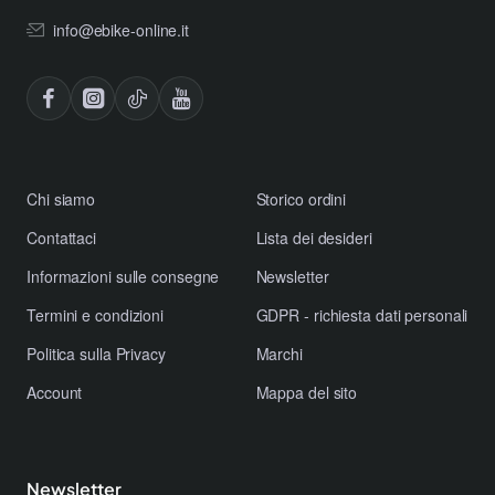
Display LCD multifunzione per monitorare le
info@ebike-online.it
prestazioni
Cambio Shimano a 7 velocità per adattarsi a ogni
percorso
Ideale per:
Chi siamo
Storico ordini
Avventure estreme in montagna e su terreni impervi
Escursioni di lunga durata senza compromessi
Contattaci
Lista dei desideri
Chi cerca una Fat Bike elettrica potente, affidabile e di
Informazioni sulle consegne
Newsletter
alta qualità
Termini e condizioni
GDPR - richiesta dati personali
Politica sulla Privacy
Marchi
Account
Mappa del sito
Algi ebikes:
Il tuo partner affidabile per avventure senza
limiti.
Scegli la potenza e l'affidabilità della Algi ebikes TRK x
Newsletter