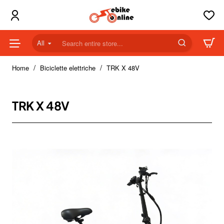
All
Search
entire
home
store...
Home
Biciclette elettriche
TRK X 48V
TRK X 48V