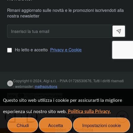
48V!
Rimani aggiornato sulle novità e le promozioni iscrivendoti alla
nostra newsletter
Inserisci
la
tua
email
Ho letto e accetto
Privacy e Cookie
Copyright © 2024, Algi s.r.l. - P.IVA 01726530676, Tutti i diritti riservati
- webmaster:
mathsolutions
Questo sito web utilizza i cookie per assicurarti la migliore
esperienza sul nostro sito web.
Politica sulla Privacy.
Acquista
Chiudi
Accetta
Impostazioni cookie
Aggiungi alla lista dei desideri
Confronta