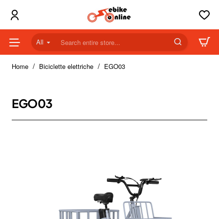
All
Search
entire
home
store...
Home
Biciclette elettriche
EGO03
EGO03