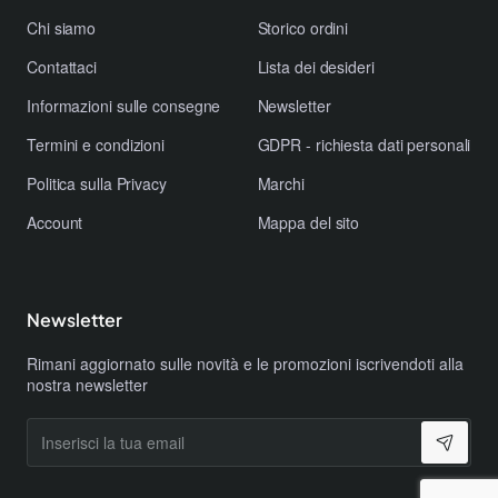
e del carburante.
Chi siamo
Storico ordini
Ecologico:
Riduci l'impatto ambientale e contribuisci a
un futuro più sostenibile.
Contattaci
Lista dei desideri
Ideale per:
Informazioni sulle consegne
Newsletter
Termini e condizioni
GDPR - richiesta dati personali
Commercianti:
Per effettuare consegne e trasporti in
Politica sulla Privacy
Marchi
città.
Artigiani:
Per trasportare attrezzi e materiali.
Account
Mappa del sito
Persone anziane:
Per fare la spesa o per piccole
commissioni.
Chi ha bisogno di un mezzo di trasporto robusto e
Newsletter
affidabile:
Per qualsiasi tipo di utilizzo.
Rimani aggiornato sulle novità e le promozioni iscrivendoti alla
nostra newsletter
ELEKGO:
Un marchio sinonimo di qualità e innovazione nel
Inserisci
settore della mobilità elettrica.
la
tua
email
ELEKGO EGO03: il tuo compagno di lavoro ideale.