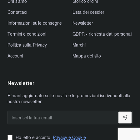
Chi siamo
Storico ordini
attiva l'ammortizzazione per il massimo comfort sullo
Contattaci
Lista dei desideri
sterrato o bloccala per una spinta più rigida ed efficace
sull'asfalto fluido.
Informazioni sulle consegne
Newsletter
Perché scegliere il modello TRK Saturn?
Termini e condizioni
GDPR - richiesta dati personali
Politica sulla Privacy
Marchi
Versatilità "All-Terrain":
Grazie alle iconiche gomme
20x4"
, sabbia, neve, fango e pavé cittadino non sono
Account
Mappa del sito
più un ostacolo.
Affidabilità Algi ebikes:
Ogni componente è
selezionato per durare nel tempo, garantendo standard
Newsletter
qualitativi elevati tipici del marchio.
Comfort Hi-Tech:
L'unione tra il display a colori e la
Rimani aggiornato sulle novità e le promozioni iscrivendoti alla
nostra newsletter
precisione dei freni idraulici eleva l'esperienza d'uso a
un livello superiore.
Inserisci
la
tua
email
Ho letto e accetto
Privacy e Cookie