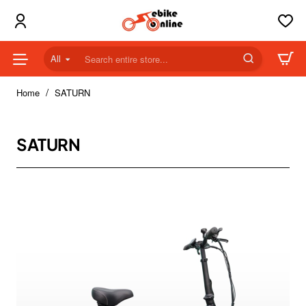
All
Search
entire
home
store...
Home
SATURN
SATURN