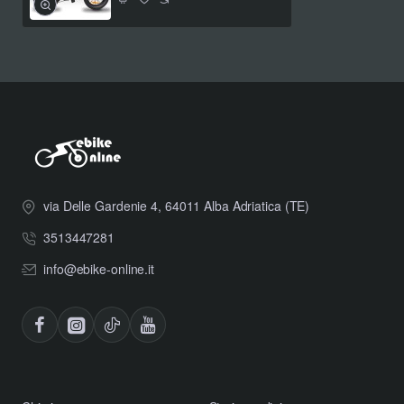
Elettronica Avanzata:
Gestisci la tua esperienza di
guida attraverso il
Display LCD a colori
ad alta
risoluzione. Monitora in tempo reale velocità,
chilometraggio e stato della batteria con una visibilità
perfetta anche sotto la luce diretta del sole.
Performance 48V:
Il sistema a 48V, abbinato al
Motore Brushless da 250W
, offre uno spunto
superiore e una gestione dell'energia più efficiente
via Delle Gardenie 4, 64011 Alba Adriatica (TE)
rispetto ai sistemi standard, ideale per affrontare
pendenze impegnative senza sforzo.
3513447281
Sicurezza Idraulica:
La TRK Saturn è equipaggiata
info@ebike-online.it
con
freni a disco idraulici
, che assicurano una frenata
millimetrica e potente con il minimo sforzo sulla leva,
fondamentale per gestire la trazione delle gomme fat in
ogni condizione climatica.
Sospensioni Intelligenti:
La
forcella ammortizzata
bloccabile
ti permette di adattare la bici al percorso: