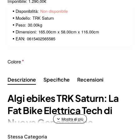
Imponibile: 1.290,00€
Disponibilità:
Non disponibile
Modello:
TRK Saturn
Peso:
30.00kg
Dimensioni:
165.00cm x 58.00cm x 116.00cm
EAN:
0615402565585
Colore
Descrizione
Specifiche
Recensioni
Algi ebikes TRK Saturn: La
Fat Bike Elettrica Tech di
Nuova Generazione
Stessa Categoria
Se cerchi il perfetto equilibrio tra potenza, sicurezza e