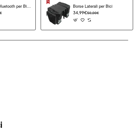
Altoparlante Bluetooth per Bicicletta
Borse Laterali per Bici
€
34,99€
50,00€
pp
mail
i