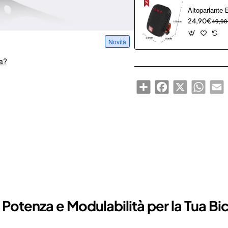
24,90€
49,00
Novità
sa?
Share
Facebook
X
WhatsA
E
 Potenza e Modulabilità per la Tua Bic