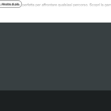
 e modulabile, perfetta per affrontare qualsiasi percorso. Scopri la g
er chi cerca una frenata potente e modulabile sulla propria bicicletta.
otenza di arresto superiore rispetto ai freni meccanici, garantendo un
de e terreni accidentati.
ida fluida e controllata.
.
e leve freno e dei dischi freno.
ma.