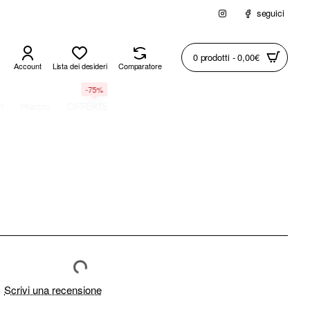
seguici
0 prodotti - 0,00€
Account
Lista dei desideri
Comparatore
-75%
i
Marchi
OFFERTE
Scrivi una recensione