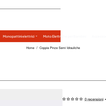
Monopattini elettrici
Moto Elettriche per Bambini
Accessor
home
Home
Coppia Pinze Semi Idrauliche
0 recensioni
•