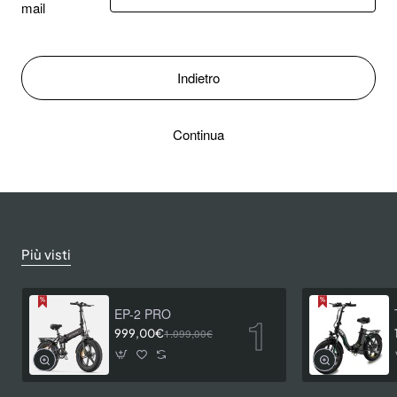
mail
Indietro
Continua
Più visti
EP-2 PRO
999,00€
1.099,00€